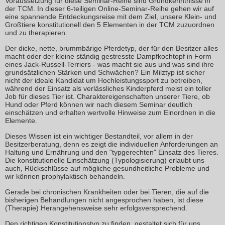
Voraussetzung für diese Seminar-Reihe sind Grundkenntnisse in
der TCM. In dieser 6-teiligen Online-Seminar-Reihe gehen wir auf
eine spannende Entdeckungsreise mit dem Ziel, unsere Klein- und
Großtiere konstitutionell den 5 Elementen in der TCM zuzuordnen
und zu therapieren.
Der dicke, nette, brummbärige Pferdetyp, der für den Besitzer alles
macht oder der kleine ständig gestresste Dampfkochtopf in Form
eines Jack-Russell-Terriers - was macht sie aus und was sind ihre
grundsätzlichen Stärken und Schwächen? Ein Milztyp ist sicher
nicht der ideale Kandidat um Hochleistungssport zu betreiben,
während der Einsatz als verlässliches Kinderpferd meist ein toller
Job für dieses Tier ist. Charaktereigenschaften unserer Tiere, ob
Hund oder Pferd können wir nach diesem Seminar deutlich
einschätzen und erhalten wertvolle Hinweise zum Einordnen in die
Elemente.
Dieses Wissen ist ein wichtiger Bestandteil, vor allem in der
Besitzerberatung, denn es zeigt die individuellen Anforderungen an
Haltung und Ernährung und den "typgerechten" Einsatz des Tieres.
Die konstitutionelle Einschätzung (Typologisierung) erlaubt uns
auch, Rückschlüsse auf mögliche gesundheitliche Probleme und
wir können prophylaktisch behandeln.
Gerade bei chronischen Krankheiten oder bei Tieren, die auf die
bisherigen Behandlungen nicht angesprochen haben, ist diese
(Therapie) Herangehensweise sehr erfolgsversprechend.
Den richtigen Konstitutionstyp zu finden, gestaltet sich für uns