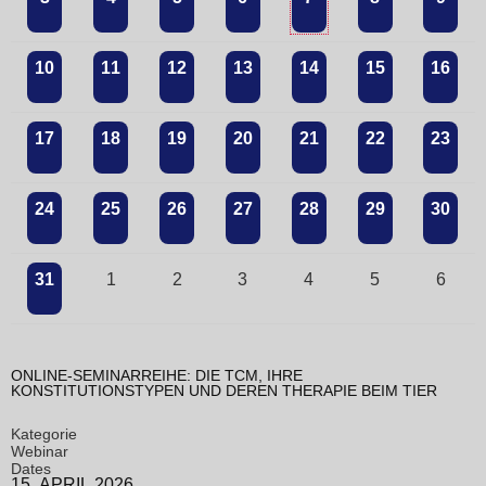
10
11
12
13
14
15
16
17
18
19
20
21
22
23
24
25
26
27
28
29
30
31
1
2
3
4
5
6
ONLINE-SEMINARREIHE: DIE TCM, IHRE
KONSTITUTIONSTYPEN UND DEREN THERAPIE BEIM TIER
Kategorie
Webinar
Dates
15. APRIL 2026