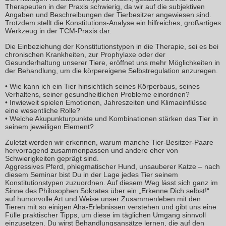
Therapeuten in der Praxis schwierig, da wir auf die subjektiven
Angaben und Beschreibungen der Tierbesitzer angewiesen sind.
Trotzdem stellt die Konstitutions-Analyse ein hilfreiches, großartiges
Werkzeug in der TCM-Praxis dar.
Die Einbeziehung der Konstitutionstypen in die Therapie, sei es bei
chronischen Krankheiten, zur Prophylaxe oder der
Gesunderhaltung unserer Tiere, eröffnet uns mehr Möglichkeiten in
der Behandlung, um die körpereigene Selbstregulation anzuregen.
• Wie kann ich ein Tier hinsichtlich seines Körperbaus, seines
Verhaltens, seiner gesundheitlichen Probleme einordnen?
• Inwieweit spielen Emotionen, Jahreszeiten und Klimaeinflüsse
eine wesentliche Rolle?
• Welche Akupunkturpunkte und Kombinationen stärken das Tier in
seinem jeweiligen Element?
Zuletzt werden wir erkennen, warum manche Tier-Besitzer-Paare
hervorragend zusammenpassen und andere eher von
Schwierigkeiten geprägt sind.
Aggressives Pferd, phlegmatischer Hund, unsauberer Katze – nach
diesem Seminar bist Du in der Lage jedes Tier seinem
Konstitutionstypen zuzuordnen. Auf diesem Weg lässt sich ganz im
Sinne des Philosophen Sokrates über ein „Erkenne Dich selbst!“
auf humorvolle Art und Weise unser Zusammenleben mit den
Tieren mit so einigen Aha-Erlebnissen verstehen und gibt uns eine
Fülle praktischer Tipps, um diese im täglichen Umgang sinnvoll
einzusetzen. Du wirst Behandlungsansätze lernen, die auf den