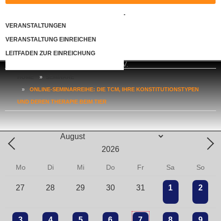
KONTAKT
VERANSTALTUNGEN
VERANSTALTUNG EINREICHEN
LOGIN
LEITFADEN ZUR EINREICHUNG
HOME
»
SEMINARE
»
ONLINE-SEMINARREIHE: DIE TCM, IHRE KONSTITUTIONSTYPEN
UND DEREN THERAPIE BEIM TIER
Mo
Di
Mi
Do
Fr
Sa
So
27
28
29
30
31
1
2
3
4
5
6
7
8
9