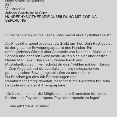
Netto Unterrichtsstunden
294
Veranstalter
Juliana Garcia de la Cruz
HUNDEPHYSIOTHERAPIE AUSBILDUNG MIT CORINA
SZPERLING
Zunächst klären wir die Frage, Was macht ein Physiotherapeut?
Als Physiotherapeut arbeitest du direkt am Tier. Dein Fachgebiet
ist der gesamte Bewegungsapparat des Hundes. Ein
umfangreiches Wissen über Anatomie von Knochen, Muskulatur,
Sehnen und anderen Gewebestrukturen sind hier unerlässlich.
Neben Manueller Therapien, Biomechanik und
Muskelaufbautechniken schulst du dein “Fühlen mit den Händen
“. Dein Auge schulst du ebenfalls, um physiologische von
pathologischen Bewegungsabläufen zu unterscheiden.
Du Beschäftigst dich mit Erkrankungen und
Rehabilitationsmöglichkeiten, besprichst mit Tierärzten klinische
Befunde und erstellst Therapiepläne.
„Du bekommst hier die Möglichkeit, den Grundstein für deine
Karriere als Physiotherapeut/ Physiotherapeutin zu legen“.
… und jetzt zur Ausbildung