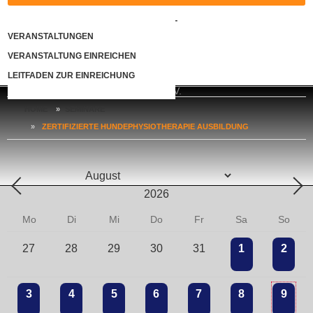
KONTAKT
VERANSTALTUNGEN
VERANSTALTUNG EINREICHEN
LOGIN
LEITFADEN ZUR EINREICHUNG
HOME
»
SEMINARE
»
ZERTIFIZIERTE HUNDEPHYSIOTHERAPIE AUSBILDUNG
Mo
Di
Mi
Do
Fr
Sa
So
27
28
29
30
31
1
2
3
4
5
6
7
8
9