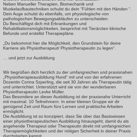
Neben Manueller Therapien, Biomechanik und
Muskelaufbautechniken schulst du dein “Fühlen mit den Händen “.
Dein Auge schulst du ebenfalls, um physiologische von
pathologischen Bewegungsabläufen zu unterscheiden.
Du Beschäftigst dich mit Erkrankungen und
Rehabilitationsmöglichkeiten, besprichst mit Tierärzten klinische
Befunde und erstellst Therapiepläne.
„Du bekommst hier die Möglichkeit, den Grundstein für deine
Karriere als Physiotherapeut/ Physiotherapeutin zu legen“.
… und jetzt zur Ausbildung
Wir begrüßen dich herzlich
zu der umfangreichen und praxisnahen
„Physiotherapieausbildung Hund“ mit und von der erfahrenen
Dozentin Corina Szperling, die seit 30 Jahren als Therapeutin tätig
und unterrichtet. Unterstützt wird sie von der wunderbaren
Physiotherapeutin Levke Müller.
Das Besondere an dieser Ausbildung ist der praxisnahe Unterricht
mit maximal. 10 Teilnehmern. In einer kleinen Gruppe wir dir
genügend Zeit und Raum fürs Lernen und praktische Arbeiten
ermöglicht.
Die Ausbildung ist so konzipiert, dass Sie über das Basiswissen
einer physiotherapeutischen Ausbildung hinausgeht, damit du als
angehende Therapeut oder Therapeutin direkt mit umfangreichen
Therapiemöglichkeiten und der nötigen Sicherheit in deiner Praxis
durchstarten kannst.