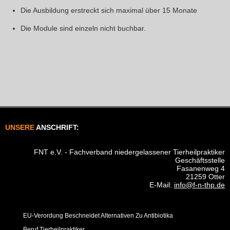
Die Ausbildung erstreckt sich maximal über 15 Monate
Die Module sind einzeln nicht buchbar.
UNSERE
ANSCHRIFT:
FNT e.V. - Fachverband niedergelassener Tierheilpraktiker
Geschäftsstelle
Fasanenweg 4
21259 Otter
E-Mail:
info@f-n-thp.de
EU-Verordung Beschneidet Alternativen Zu Antibiotika
Beruf Tierheilpraktiker