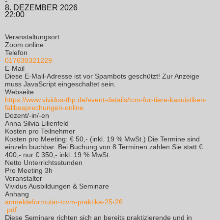
-
8. DEZEMBER 2026
22:00
Veranstaltungsort
Zoom online
Telefon
017630321229
E-Mail
Diese E-Mail-Adresse ist vor Spambots geschützt! Zur Anzeige
muss JavaScript eingeschaltet sein.
Webseite
https://www.vividus-thp.de/event-details/tcm-fur-tiere-kasuistiken-
fallbesprechungen-online
Dozent/-in/-en
Anna Silvia Lilienfeld
Kosten pro Teilnehmer
Kosten pro Meeting: € 50,- (inkl. 19 % MwSt.) Die Termine sind
einzeln buchbar. Bei Buchung von 8 Terminen zahlen Sie statt €
400,- nur € 350,- inkl. 19 % MwSt.
Netto Unterrichtsstunden
Pro Meeting 3h
Veranstalter
Vividus Ausbildungen & Seminare
Anhang
anmeldeformular-tcvm-praktika-25-26
.pdf
Diese Seminare richten sich an bereits praktizierende und in