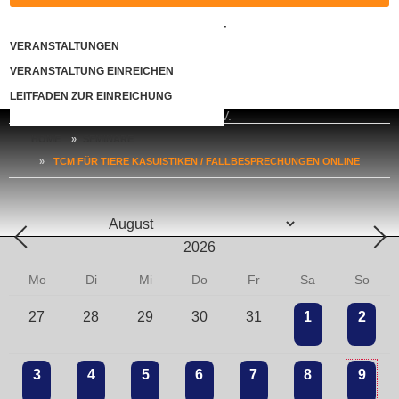
KONTAKT
VERANSTALTUNGEN
VERANSTALTUNG EINREICHEN
LOGIN
LEITFADEN ZUR EINREICHUNG
HOME
»
SEMINARE
»
TCM FÜR TIERE KASUISTIKEN / FALLBESPRECHUNGEN ONLINE
Mo
Di
Mi
Do
Fr
Sa
So
27
28
29
30
31
1
2
3
4
5
6
7
8
9