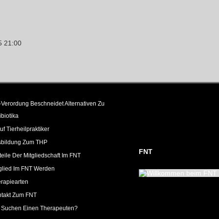
5
21:00
Verordung Beschneidet Alternativen Zu
ibiotika
uf Tierheilpraktiker
sbildung Zum THP
FNT
teile Der Mitgliedschaft Im FNT
glied Im FNT Werden
rapiearten
takt Zum FNT
 Suchen Einen Therapeuten?