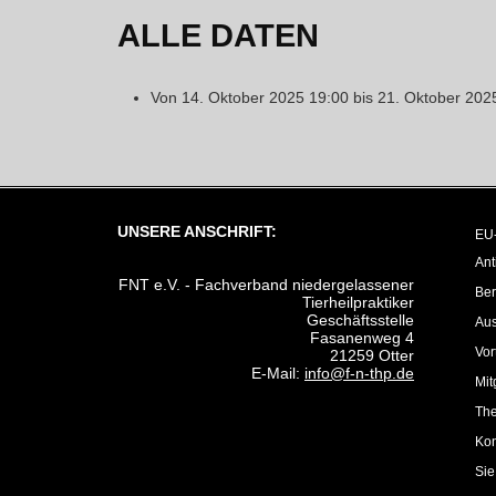
ALLE DATEN
Von
14. Oktober 2025
19:00
bis
21. Oktober 202
UNSERE ANSCHRIFT:
EU-
Ant
FNT e.V. - Fachverband niedergelassener
Ber
Tierheilpraktiker
Geschäftsstelle
Au
Fasanenweg 4
Vor
21259 Otter
E-Mail:
info@f-n-thp.de
Mit
The
Kon
Sie