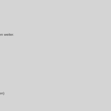
gen weiter.
en)