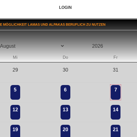
LOGIN
SE MÖGLICHKEIT LAMAS UND ALPAKAS BERUFLICH ZU NUTZEN
Mi
Do
Fr
29
30
31
5
6
7
12
13
14
19
20
21