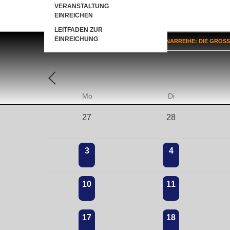
VERANSTALTUNG
EINREICHEN
LEITFADEN ZUR
EINREICHUNG
HOME
»
SEMINARE
»
ONLINE-SEMINARREIHE: DIE GROS
Mo
Di
27
28
3
4
10
11
17
18