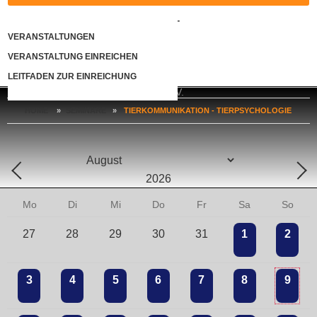
KONTAKT
VERANSTALTUNGEN
VERANSTALTUNG EINREICHEN
LOGIN
LEITFADEN ZUR EINREICHUNG
HOME
»
SEMINARE
»
TIERKOMMUNIKATION - TIERPSYCHOLOGIE
Mo
Di
Mi
Do
Fr
Sa
So
27
28
29
30
31
1
2
3
4
5
6
7
8
9