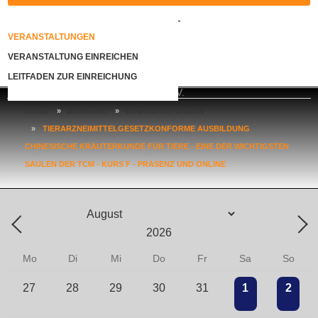
KONTAKT
VERANSTALTUNGEN
VERANSTALTUNG EINREICHEN
LOGIN
LEITFADEN ZUR EINREICHUNG
HOME
»
SEMINARE
»
VERANSTALTUNGEN
»
TIERARZNEIMITTELGESETZKONFORME AUSBILDUNG
CHINESISCHE KRÄUTERKUNDE FÜR TIERE - EINE DER WICHTIGSTEN
SÄULEN DER TCM - KURS F - PRÄSENZ UND ONLINE
Mo
Di
Mi
Do
Fr
Sa
So
27
28
29
30
31
1
2