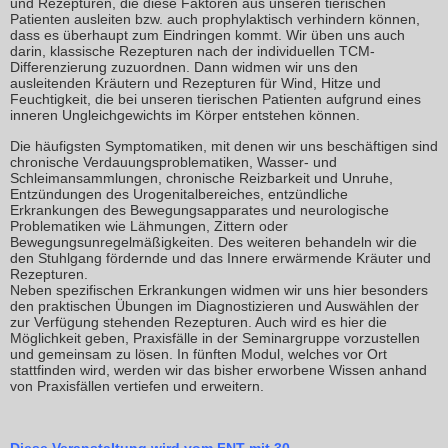
und Rezepturen, die diese Faktoren aus unseren tierischen
Patienten ausleiten bzw. auch prophylaktisch verhindern können,
dass es überhaupt zum Eindringen kommt. Wir üben uns auch
darin, klassische Rezepturen nach der individuellen TCM-
Differenzierung zuzuordnen. Dann widmen wir uns den
ausleitenden Kräutern und Rezepturen für Wind, Hitze und
Feuchtigkeit, die bei unseren tierischen Patienten aufgrund eines
inneren Ungleichgewichts im Körper entstehen können.
Die häufigsten Symptomatiken, mit denen wir uns beschäftigen sind
chronische Verdauungsproblematiken, Wasser- und
Schleimansammlungen, chronische Reizbarkeit und Unruhe,
Entzündungen des Urogenitalbereiches, entzündliche
Erkrankungen des Bewegungsapparates und neurologische
Problematiken wie Lähmungen, Zittern oder
Bewegungsunregelmäßigkeiten. Des weiteren behandeln wir die
den Stuhlgang fördernde und das Innere erwärmende Kräuter und
Rezepturen.
Neben spezifischen Erkrankungen widmen wir uns hier besonders
den praktischen Übungen im Diagnostizieren und Auswählen der
zur Verfügung stehenden Rezepturen. Auch wird es hier die
Möglichkeit geben, Praxisfälle in der Seminargruppe vorzustellen
und gemeinsam zu lösen. In fünften Modul, welches vor Ort
stattfinden wird, werden wir das bisher erworbene Wissen anhand
von Praxisfällen vertiefen und erweitern.
Diese Veranstaltung wird vom FNT mit 30