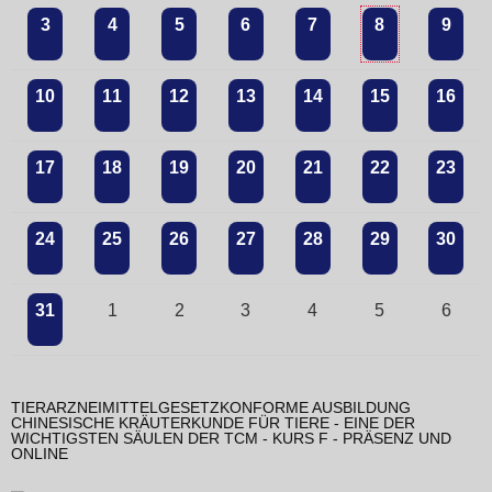
3
4
5
6
7
8
9
10
11
12
13
14
15
16
17
18
19
20
21
22
23
24
25
26
27
28
29
30
31
1
2
3
4
5
6
TIERARZNEIMITTELGESETZKONFORME AUSBILDUNG
CHINESISCHE KRÄUTERKUNDE FÜR TIERE - EINE DER
WICHTIGSTEN SÄULEN DER TCM - KURS F - PRÄSENZ UND
ONLINE