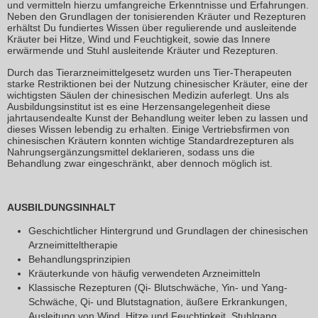
und vermitteln hierzu umfangreiche Erkenntnisse und Erfahrungen.
Neben den Grundlagen der tonisierenden Kräuter und Rezepturen
erhältst Du fundiertes Wissen über regulierende und ausleitende
Kräuter bei Hitze, Wind und Feuchtigkeit, sowie das Innere
erwärmende und Stuhl ausleitende Kräuter und Rezepturen.
Durch das Tierarzneimittelgesetz wurden uns Tier-Therapeuten
starke Restriktionen bei der Nutzung chinesischer Kräuter, eine der
wichtigsten Säulen der chinesischen Medizin auferlegt. Uns als
Ausbildungsinstitut ist es eine Herzensangelegenheit diese
jahrtausendealte Kunst der Behandlung weiter leben zu lassen und
dieses Wissen lebendig zu erhalten. Einige Vertriebsfirmen von
chinesischen Kräutern konnten wichtige Standardrezepturen als
Nahrungsergänzungsmittel deklarieren, sodass uns die
Behandlung zwar eingeschränkt, aber dennoch möglich ist.
AUSBILDUNGSINHALT
Geschichtlicher Hintergrund und Grundlagen der chinesischen
Arzneimitteltherapie
Behandlungsprinzipien
Kräuterkunde von häufig verwendeten Arzneimitteln
Klassische Rezepturen (Qi- Blutschwäche, Yin- und Yang-
Schwäche, Qi- und Blutstagnation, äußere Erkrankungen,
Ausleitung von Wind, Hitze und Feuchtigkeit, Stuhlgang