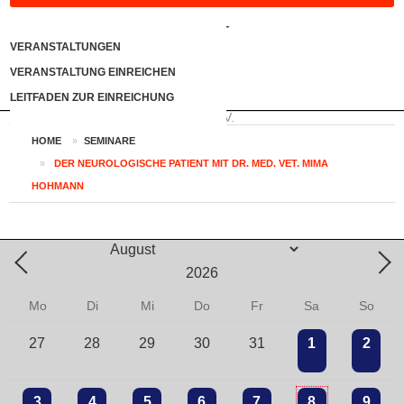
KONTAKT
VERANSTALTUNGEN
VERANSTALTUNG EINREICHEN
LOGIN
LEITFADEN ZUR EINREICHUNG
HOME
»
SEMINARE
»
DER NEUROLOGISCHE PATIENT MIT DR. MED. VET. MIMA
HOHMANN
Mo
Di
Mi
Do
Fr
Sa
So
27
28
29
30
31
1
2
3
4
5
6
7
8
9