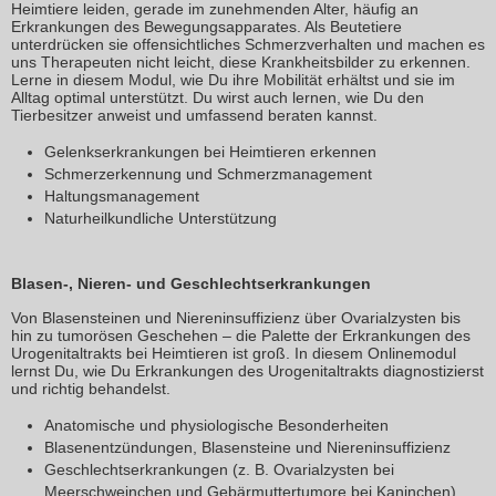
Heimtiere leiden, gerade im zunehmenden Alter, häufig an
Erkrankungen des Bewegungsapparates. Als Beutetiere
unterdrücken sie offensichtliches Schmerzverhalten und machen es
uns Therapeuten nicht leicht, diese Krankheitsbilder zu erkennen.
Lerne in diesem Modul, wie Du ihre Mobilität erhältst und sie im
Alltag optimal unterstützt. Du wirst auch lernen, wie Du den
Tierbesitzer anweist und umfassend beraten kannst.
Gelenkserkrankungen bei Heimtieren erkennen
Schmerzerkennung und Schmerzmanagement
Haltungsmanagement
Naturheilkundliche Unterstützung
Blasen-, Nieren- und Geschlechtserkrankungen
Von Blasensteinen und Niereninsuffizienz über Ovarialzysten bis
hin zu tumorösen Geschehen – die Palette der Erkrankungen des
Urogenitaltrakts bei Heimtieren ist groß. In diesem Onlinemodul
lernst Du, wie Du Erkrankungen des Urogenitaltrakts diagnostizierst
und richtig behandelst.
Anatomische und physiologische Besonderheiten
Blasenentzündungen, Blasensteine und Niereninsuffizienz
Geschlechtserkrankungen (z. B. Ovarialzysten bei
Meerschweinchen und Gebärmuttertumore bei Kaninchen)