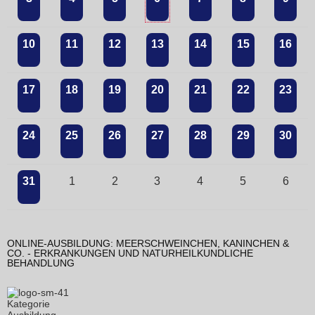
10
11
12
13
14
15
16
17
18
19
20
21
22
23
24
25
26
27
28
29
30
31
1
2
3
4
5
6
ONLINE-AUSBILDUNG: MEERSCHWEINCHEN, KANINCHEN &
CO. - ERKRANKUNGEN UND NATURHEILKUNDLICHE
BEHANDLUNG
Kategorie
Ausbildung