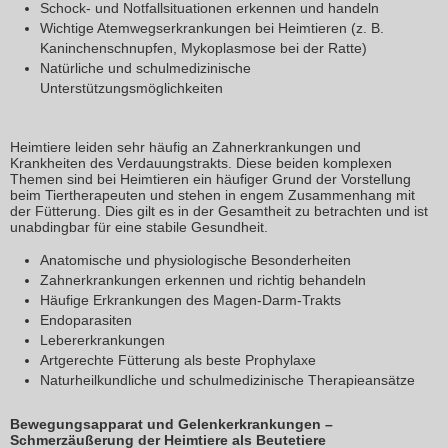
Schock- und Notfallsituationen erkennen und handeln
Wichtige Atemwegserkrankungen bei Heimtieren (z. B.
Kaninchenschnupfen, Mykoplasmose bei der Ratte)
Natürliche und schulmedizinische
Unterstützungsmöglichkeiten
Verdauung – von der Maulhöhle bis zum Enddarm, Fütterung un
Heimtiere leiden sehr häufig an Zahnerkrankungen und
Krankheiten des Verdauungstrakts. Diese beiden komplexen
Themen sind bei Heimtieren ein häufiger Grund der Vorstellung
beim Tiertherapeuten und stehen in engem Zusammenhang mit
der Fütterung. Dies gilt es in der Gesamtheit zu betrachten und ist
unabdingbar für eine stabile Gesundheit.
Anatomische und physiologische Besonderheiten
Zahnerkrankungen erkennen und richtig behandeln
Häufige Erkrankungen des Magen-Darm-Trakts
Endoparasiten
Lebererkrankungen
Artgerechte Fütterung als beste Prophylaxe
Naturheilkundliche und schulmedizinische Therapieansätze
Bewegungsapparat und Gelenkerkrankungen –
Schmerzäußerung der Heimtiere als Beutetiere