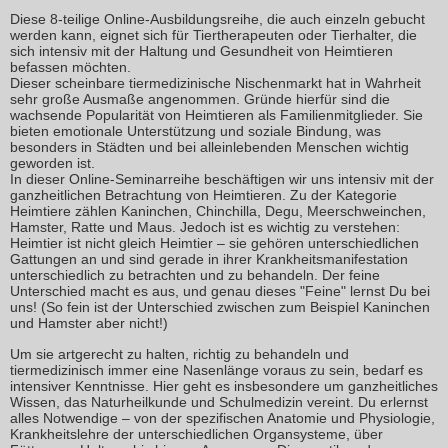
Diese 8-teilige Online-Ausbildungsreihe, die auch einzeln gebucht
werden kann, eignet sich für Tiertherapeuten oder Tierhalter, die
sich intensiv mit der Haltung und Gesundheit von Heimtieren
befassen möchten.
Dieser scheinbare tiermedizinische Nischenmarkt hat in Wahrheit
sehr große Ausmaße angenommen. Gründe hierfür sind die
wachsende Popularität von Heimtieren als Familienmitglieder. Sie
bieten emotionale Unterstützung und soziale Bindung, was
besonders in Städten und bei alleinlebenden Menschen wichtig
geworden ist.
In dieser Online-Seminarreihe beschäftigen wir uns intensiv mit der
ganzheitlichen Betrachtung von Heimtieren. Zu der Kategorie
Heimtiere zählen Kaninchen, Chinchilla, Degu, Meerschweinchen,
Hamster, Ratte und Maus. Jedoch ist es wichtig zu verstehen:
Heimtier ist nicht gleich Heimtier – sie gehören unterschiedlichen
Gattungen an und sind gerade in ihrer Krankheitsmanifestation
unterschiedlich zu betrachten und zu behandeln. Der feine
Unterschied macht es aus, und genau dieses "Feine" lernst Du bei
uns! (So fein ist der Unterschied zwischen zum Beispiel Kaninchen
und Hamster aber nicht!)
Um sie artgerecht zu halten, richtig zu behandeln und
tiermedizinisch immer eine Nasenlänge voraus zu sein, bedarf es
intensiver Kenntnisse. Hier geht es insbesondere um ganzheitliches
Wissen, das Naturheilkunde und Schulmedizin vereint. Du erlernst
alles Notwendige – von der spezifischen Anatomie und Physiologie,
Krankheitslehre der unterschiedlichen Organsysteme, über