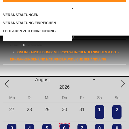
KONTAKT
VERANSTALTUNGEN
VERANSTALTUNG EINREICHEN
LOGIN
LEITFADEN ZUR EINREICHUNG
HOME
»
SEMINARE
»
ONLINE-AUSBILDUNG: MEERSCHWEINCHEN, KANINCHEN & CO. -
ERKRANKUNGEN UND NATURHEILKUNDLICHE BEHANDLUNG
Mo
Di
Mi
Do
Fr
Sa
So
27
28
29
30
31
1
2
3
4
5
6
7
8
9