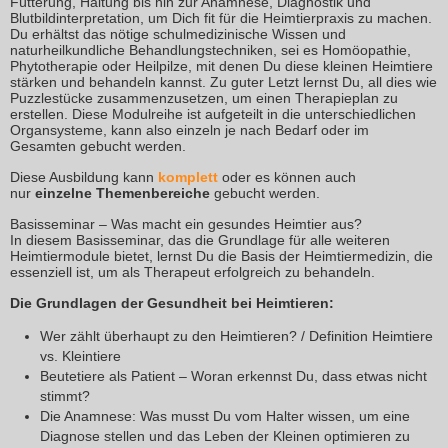
Fütterung, Haltung bis hin zur Anamnese, Diagnostik und
Blutbildinterpretation, um Dich fit für die Heimtierpraxis zu machen.
Du erhältst das nötige schulmedizinische Wissen und
naturheilkundliche Behandlungstechniken, sei es Homöopathie,
Phytotherapie oder Heilpilze, mit denen Du diese kleinen Heimtiere
stärken und behandeln kannst. Zu guter Letzt lernst Du, all dies wie
Puzzlestücke zusammenzusetzen, um einen Therapieplan zu
erstellen. Diese Modulreihe ist aufgeteilt in die unterschiedlichen
Organsysteme, kann also einzeln je nach Bedarf oder im
Gesamten gebucht werden.
In dieser Ausbildungsreihe befassen wir uns mit Heimtieren an sich
Diese Ausbildung kann
komplett
oder es können auch
nur
einzelne Themenbereiche
gebucht werden.
Basisseminar – Was macht ein gesundes Heimtier aus?
In diesem Basisseminar, das die Grundlage für alle weiteren
Heimtiermodule bietet, lernst Du die Basis der Heimtiermedizin, die
essenziell ist, um als Therapeut erfolgreich zu behandeln.
Die Grundlagen der Gesundheit bei Heimtieren:
Wer zählt überhaupt zu den Heimtieren? / Definition Heimtiere
vs. Kleintiere
Beutetiere als Patient – Woran erkennst Du, dass etwas nicht
stimmt?
Die Anamnese: Was musst Du vom Halter wissen, um eine
Diagnose stellen und das Leben der Kleinen optimieren zu