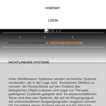
KONTAKT
LOGIN
HOME
»
DER VERBAND
»
THERAPIEARTEN
»
PHYSIKALISCHE THERAPIEN
»
NICHTLINEARE SYSTEME
NICHTLINEARE SYSTEME
Unter Nichtlinearen Systemen werden technische Systeme
verstanden, die in der Lage sind, Emissionen (Wellen) zu
messen, die Rückschlüsse auf den Zustand des
biologischen Objekt zulassen und sogar zur Therapie
pathogener Zustände geeignet sind. Im wissenschaftlichen
Sinne sind dies also Systeme, die auf ein Eingangssignal
mit unterschiedlichen Ausgangssignalen reagieren können.
Die Grundidee dieser Systeme beruht auf der Tatsache,