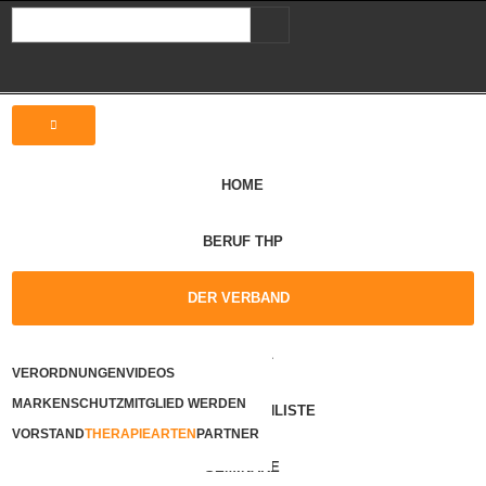
HOME
BERUF THP
DER VERBAND
ARTIKEL
VERORDNUNGEN
VIDEOS
MARKENSCHUTZ
MITGLIED WERDEN
THERAPEUTENLISTE
VORSTAND
THERAPIEARTEN
PARTNER
SEMINARE