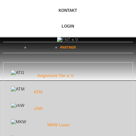
KONTAKT
LOGIN
HOME
»
DER VERBAND
»
PARTNER
Artgerecht Tier e.V.
ATM
chW
MKW Laser