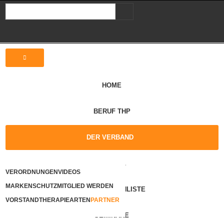
HOME
BERUF THP
DER VERBAND
ARTIKEL
VERORDNUNGEN
VIDEOS
MARKENSCHUTZ
MITGLIED WERDEN
THERAPEUTENLISTE
VORSTAND
THERAPIEARTEN
PARTNER
SEMINARE